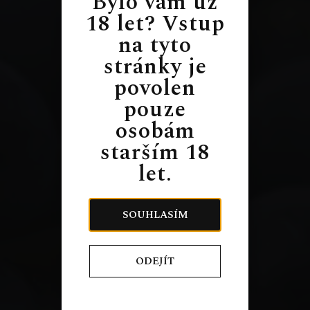
Bylo vám už
18 let? Vstup
na tyto
stránky je
povolen
pouze
osobám
starším 18
let.
SOUHLASÍM
ODEJÍT