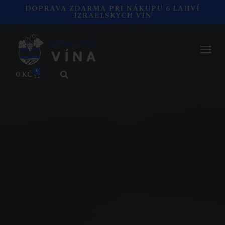
DOPRAVA ZDARMA PŘI NÁKUPU 6 LAHVÍ
IZRAELSKÝCH VÍN
0
0
KČ