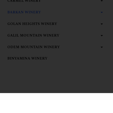
CARMEL WINERY
BARKAN WINERY
GOLAN HEIGHTS WINERY
GALIL MOUNTAIN WINERY
ODEM MOUNTAIN WINERY
BINYAMINA WINERY
Zobrazuji všechny 2 výsledky