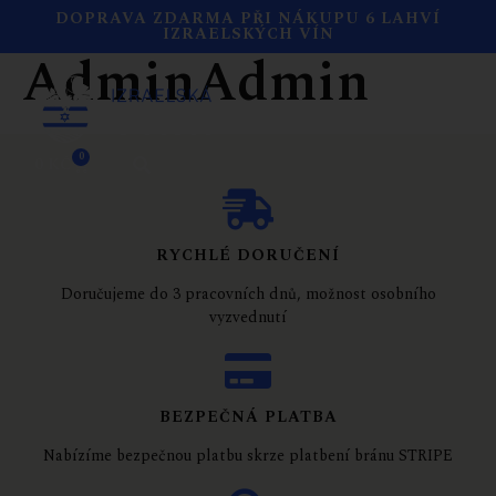
Autor:
DOPRAVA ZDARMA PŘI NÁKUPU 6 LAHVÍ
IZRAELSKÝCH VÍN
AdminAdmin
0
0
KČ
RYCHLÉ DORUČENÍ
Doručujeme do 3 pracovních dnů, možnost osobního
vyzvednutí
BEZPEČNÁ PLATBA
Nabízíme bezpečnou platbu skrze platbení bránu STRIPE