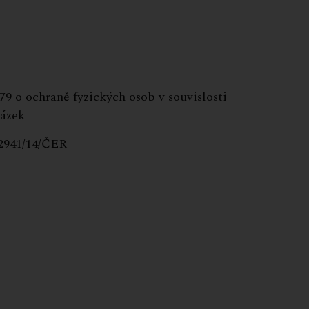
9 o ochraně fyzických osob v souvislosti
rázek
.j. OŽ/2941/14/ČER