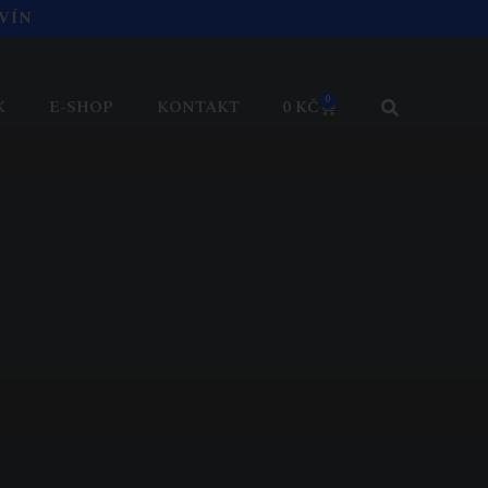
VÍN
0
K
E-SHOP
KONTAKT
0
KČ