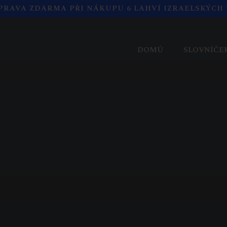
PRAVA ZDARMA PŘI NÁKUPU 6 LAHVÍ IZRAELSKÝCH 
DOMŮ
SLOVNÍČE