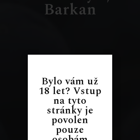
Barkan
Bylo vám už
18 let? Vstup
na tyto
stránky je
povolen
pouze
osobám