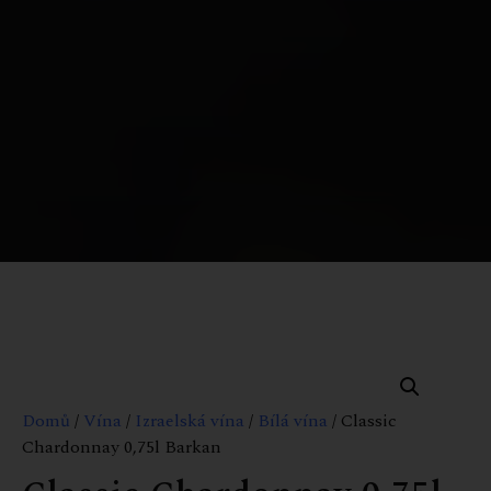
Domů
/
Vína
/
Izraelská vína
/
Bílá vína
/ Classic
Chardonnay 0,75l Barkan