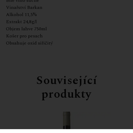
Bílé víno suché
Vinařství Barkan
Alkohol 11,5%
Extrakt 24,8g/l
Objem lahve 750ml
Košer pro pesach
Obsahuje oxid siřičitý
Související
produkty