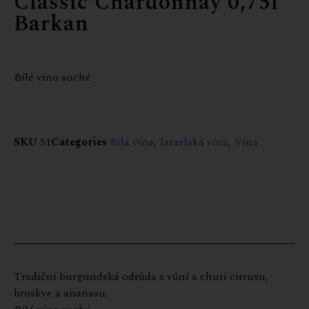
Classic Chardonnay 0,75l
Barkan
Bílé víno suché
SKU
51
Categories
Bílá vína
,
Izraelská vína
,
Vína
Tradiční burgundská odrůda s vůní a chutí citrusu,
broskve a ananasu.