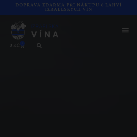
DOPRAVA ZDARMA PŘI NÁKUPU 6 LAHVÍ
IZRAELSKÝCH VÍN
0
0
KČ