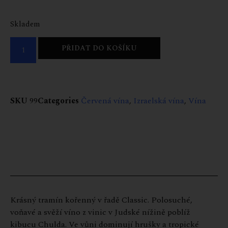
Skladem
PŘIDAT DO KOŠÍKU
SKU
99
Categories
Červená vína
,
Izraelská vína
,
Vína
Krásný tramín kořenný v řadě Classic. Polosuché,
voňavé a svěží víno z vinic v Judské nížině poblíž
kibucu Chulda. Ve vůni dominují hrušky a tropické