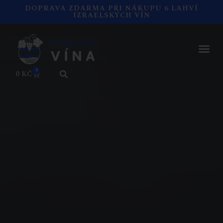
DOPRAVA ZDARMA PŘI NÁKUPU 6 LAHVÍ
IZRAELSKÝCH VÍN
0
0
KČ