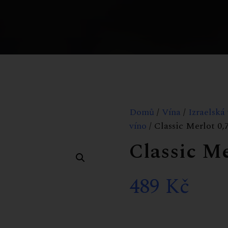
Domů
/
Vína
/
Izraelská
víno
/ Classic Merlot 0,
Classic Me
489
Kč