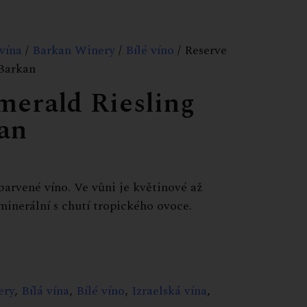
 vína
/
Barkan Winery
/
Bílé víno
/ Reserve
 Barkan
merald Riesling
kan
barvené víno. Ve vůni je květinové až
minerální s chutí tropického ovoce.
ery
,
Bílá vína
,
Bílé víno
,
Izraelská vína
,