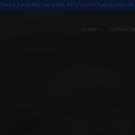
PRAVA ZDARMA PŘI NÁKUPU 6 LAHVÍ IZRAELSKÝCH 
DOMŮ
SLOVNÍČE