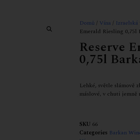
Domů
/
Vína
/
Izraelská
Emerald Riesling 0,75l
Reserve E
0,75l Bar
Lehké, světle slámově z
máslové, v chuti jemně 
SKU
66
Categories
Barkan Win