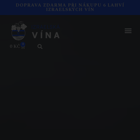
DOPRAVA ZDARMA PŘI NÁKUPU 6 LAHVÍ
IZRAELSKÝCH VÍN
0
0
KČ