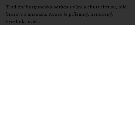
Tradiční burgundská odrůda s vůní a chutí citrusu, bílé
broskve a ananasu. Konec je příjemný, nenucený,
kyselinka svěží.
Vinařství Barkan
Vinařská oblast Galilea
Bílé víno suché 12% alkoholu
Objem lahve 750ml
Košer pro Pesach
Obsahuje oxid siřičitý
Související
produkty