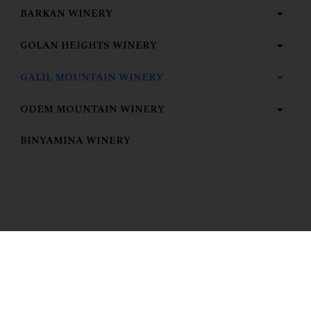
BARKAN WINERY
GOLAN HEIGHTS WINERY
GALIL MOUNTAIN WINERY
ODEM MOUNTAIN WINERY
BINYAMINA WINERY
Zobrazen jediný výsledek