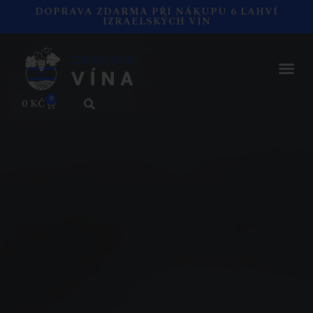
DOPRAVA ZDARMA PŘI NÁKUPU 6 LAHVÍ
IZRAELSKÝCH VÍN
0
0
KČ